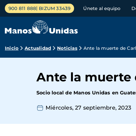
Pasar
Menú
900 811 888
BIZUM 33439
Únete al equipo
D
al
principal
contenido
principal
Ruta
Inicio
Actualidad
Noticias
Ante la muerte de Carl
de
navegación
Ante la muerte 
Socio local de Manos Unidas en Guate
Miércoles, 27 septiembre, 2023