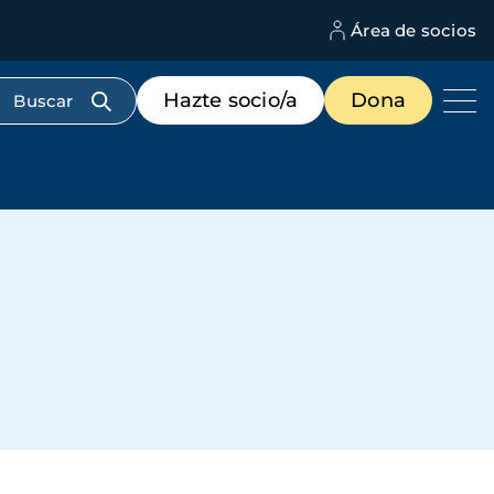
Área de socios
M
d
c
Menú
Hazte socio/a
Dona
d
de
us
destacados
cabecera