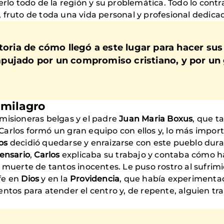
erlo todo de la región y su problemática. Todo lo contr
 fruto de toda una vida personal y profesional dedicad
toria de cómo llegó a este lugar para hacer su
ujado por un compromiso cristiano, y por un gr
 milagro
misioneras belgas y el padre
Juan Maria Boxus
, que t
arlos formó un gran equipo con ellos y, lo más impor
los
decidió quedarse y enraizarse con este pueblo dura
ensario
,
Carlos
explicaba su trabajo y contaba cómo h
a muerte de tantos inocentes. Le puso rostro al sufrim
fe en
Dios
y en la
Providencia
, que había experimenta
ntos para atender el centro y, de repente, alguien tra