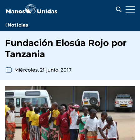
Pasar
al
contenido
principal
Ruta
Noticias
de
Fundación Elosúa Rojo por
navegación
Tanzania
Miércoles, 21 junio, 2017