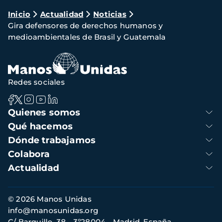
Ruta
Inicio
Actualidad
Noticias
Gira defensores de derechos humanos y
de
medioambientales de Brasil y Guatemala
navegación
Redes sociales
Navegación
Quienes somos
principal
Qué hacemos
Dónde trabajamos
Colabora
Actualidad
Información
© 2026 Manos Unidas
de
info@manosunidas.org
contacto
C/ Barquillo, 38 - 3º28004 - Madrid, España