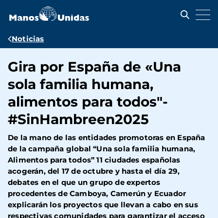
Pasar
al
contenido
principal
Ruta
Noticias
de
Gira por España de «Una
navegación
sola familia humana,
alimentos para todos"-
#SinHambreen2025
De la mano de las entidades promotoras en España
de la campaña global “Una sola familia humana,
Alimentos para todos” 11 ciudades españolas
acogerán, del 17 de octubre y hasta el día 29,
debates en el que un grupo de expertos
procedentes de Camboya, Camerún y Ecuador
explicarán los proyectos que llevan a cabo en sus
respectivas comunidades para garantizar el acceso