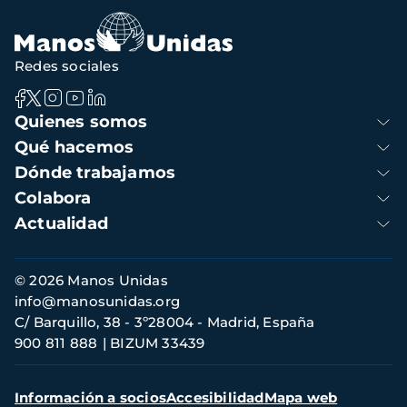
Redes sociales
Navegación
Quienes somos
principal
Qué hacemos
Dónde trabajamos
Colabora
Actualidad
Información
© 2026 Manos Unidas
de
info@manosunidas.org
contacto
C/ Barquillo, 38 - 3º28004 - Madrid, España
900 811 888
BIZUM 33439
Menú
Información a socios
Accesibilidad
Mapa web