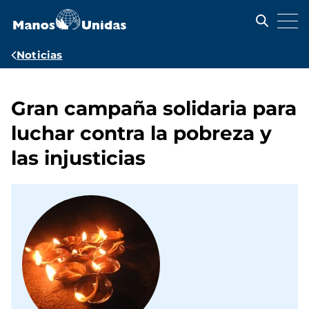
Pasar
al
contenido
principal
Ruta
Noticias
de
navegación
Gran campaña solidaria para
luchar contra la pobreza y
las injusticias