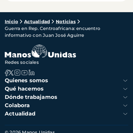
Ruta
Inicio
Actualidad
Noticias
Guerra en Rep. Centroafricana: encuentro
de
informativo con Juan José Aguirre
navegación
Redes sociales
Navegación
Quienes somos
principal
Qué hacemos
Dónde trabajamos
Colabora
Actualidad
Información
© 2026 Manos Unidas