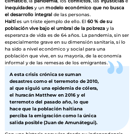
climático
, la
pandemia
, los
conflictos
, las
injusticias
e
inequidades
y un
modelo económico que no busca
el desarrollo integral
de las personas.
Haití
es un triste ejemplo de ello. El
60 % de su
población vive bajo el umbral de la pobreza
y la
esperanza de vida es de 64 años. La pandemia, sin ser
especialmente grave en su dimensión sanitaria, sí lo
ha sido a nivel económico y social para una
población que vive, en su mayoría, de la economía
informal y de las remesas de los emigrantes.
A esta crisis crónica se suman
desastres como el terremoto de 2010,
al que siguió una epidemia de cólera,
el huracán Matthew en 2016 y el
terremoto del pasado año, lo que
hace que la población haitiana
perciba la emigración como la única
salida posible (Juan de Amunátegui).