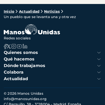
Ruta
Inicio
Actualidad
Noticias
Un pueblo que se levanta una y otra vez
de
navegación
Redes sociales
Navegación
Quienes somos
principal
Qué hacemos
Dónde trabajamos
Colabora
Actualidad
Información
© 2026 Manos Unidas
de
info@manosunidas.org
contacto
C/ Barquillo, 38 - 3º28004 - Madrid, España