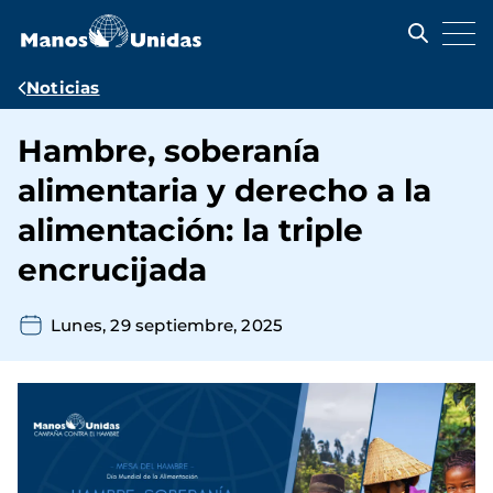
Pasar
al
contenido
principal
Ruta
Noticias
de
Hambre, soberanía
navegación
alimentaria y derecho a la
alimentación: la triple
encrucijada
Lunes, 29 septiembre, 2025