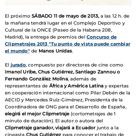
El próximo
SÁBADO 11 de mayo de 2013,
a las 12 h. de
la mañana tendrá lugar en el Complejo Deportivo y
Cultural de la ONCE (Paseo de la Habana 208,
Madrid), la entrega de premios del
Concurso de
Clipmetrajes 2013 "Tu punto de vista puede cambiar
el mundo"
de
Manos Unidas
.
El
jurado
, compuesto por directores de cine como
Imanol Uribe, Chus Gutiérrez, Santiago Zannou o
Fernando González Molina
, además de
representantes de
África y América Latina
y expertas
en cooperación internacional como Pilar Debén de la
AECID y Mercedes Ruiz-Giménez, Presidenta de la
Coordinadora de ONG para el Desarrollo de España,
elegirá
el mejor Clipmetraje
(cortometrajes de 1
minuto de duración). El autor o autora del
Clipmetraje ganador, viajará a Ecuador
junto a la
cineasta
Chus Gutiérrez
para conocer el trabajo de