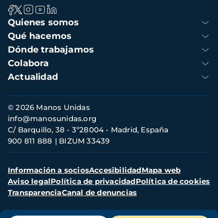
Navegación
Quienes somos
principal
Qué hacemos
Dónde trabajamos
Colabora
Actualidad
Información
© 2026 Manos Unidas
de
info@manosunidas.org
contacto
C/ Barquillo, 38 - 3º28004 - Madrid, España
900 811 888
BIZUM 33439
Menú
Información a socios
Accesibilidad
Mapa web
secundario
Aviso legal
Política de privacidad
Política de cookies
Transparencia
Canal de denuncias