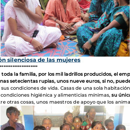
ión silenciosa de las mujeres
*********************
a toda la familia, por los mil ladrillos producidos, el e
as setecientas rupias, unos nueve euros, si no, puede
 sus condiciones de vida. Casas de una sola habitación,
as condiciones higiénica y alimenticias mínimas,
su únic
re otras cosas, unos maestros de apoyo que los animan a