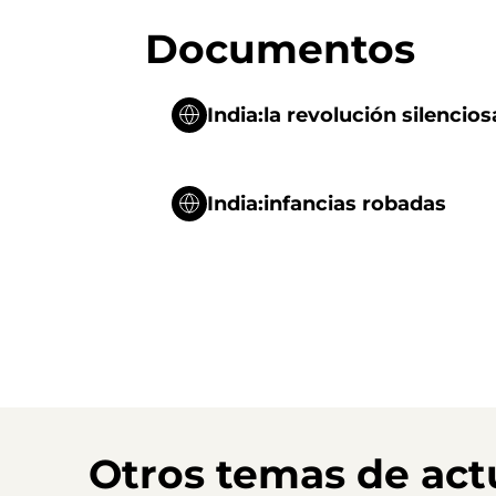
Documentos
India:la revolución silencio
India:infancias robadas
Otros temas de act