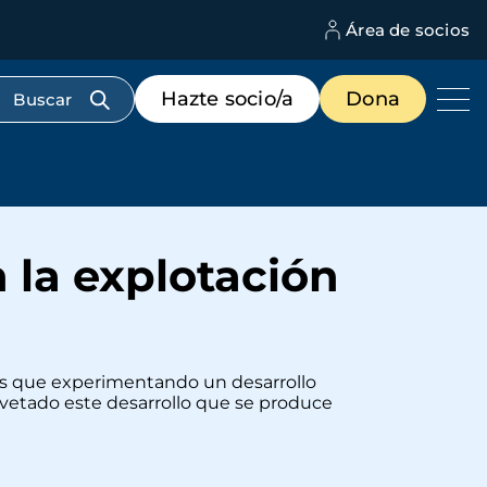
Área de socios
M
d
c
Menú
Hazte socio/a
Dona
d
de
us
destacados
cabecera
n la explotación
ís que experimentando un desarrollo
 vetado este desarrollo que se produce