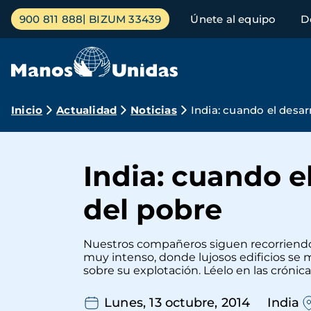
Pasar
Menú
900 811 888
BIZUM 33439
Únete al equipo
D
al
principal
contenido
principal
Ruta
Inicio
Actualidad
Noticias
India: cuando el desar
de
navegación
India: cuando e
del pobre
Nuestros compañeros siguen recorriendo
muy intenso, donde lujosos edificios se 
sobre su explotación. Léelo en las crónic
Lunes, 13 octubre, 2014
India