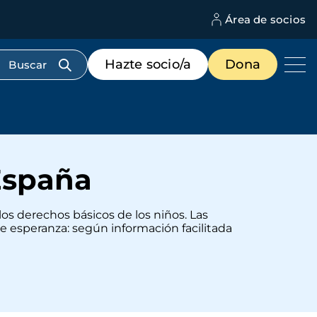
Área de socios
M
d
c
Menú
Hazte socio/a
Dona
d
de
us
destacados
cabecera
 España
 los derechos básicos de los niños. Las
e esperanza: según información facilitada