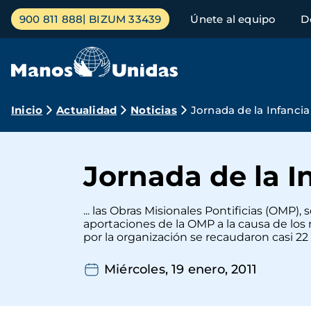
Pasar
Menú
900 811 888
BIZUM 33439
Únete al equipo
D
al
principal
contenido
principal
Ruta
Inicio
Actualidad
Noticias
Jornada de la Infanci
de
navegación
Jornada de la I
... las Obras Misionales Pontificias (OMP)
aportaciones de la OMP a la causa de los
por la organización se recaudaron casi 22 
Miércoles, 19 enero, 2011