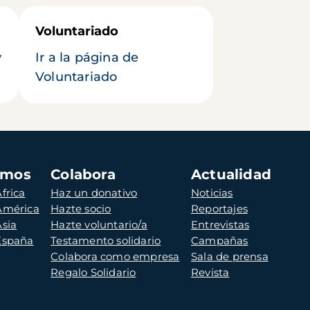
Voluntariado
y
Ir a la página de
Voluntariado
amos
Colabora
Actualidad
frica
Haz un donativo
Noticias
 América
Hazte socio
Reportajes
Asia
Hazte voluntario/a
Entrevistas
 España
Testamento solidario
Campañas
Colabora como empresa
Sala de prensa
Regalo Solidario
Revista