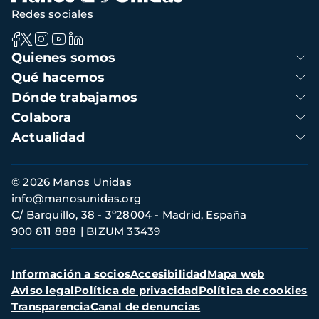
Redes sociales
Navegación
Quienes somos
principal
Qué hacemos
Dónde trabajamos
Colabora
Actualidad
Información
© 2026 Manos Unidas
de
info@manosunidas.org
contacto
C/ Barquillo, 38 - 3º28004 - Madrid, España
900 811 888
BIZUM 33439
Menú
Información a socios
Accesibilidad
Mapa web
secundario
Aviso legal
Política de privacidad
Política de cookies
Transparencia
Canal de denuncias