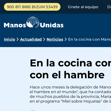
Pasar
Menú
900 811 888
BIZUM 33439
Únete al equipo
D
al
principal
contenido
principal
Ruta
Inicio
Actualidad
Noticias
En la cocina con Mano
de
navegación
En la cocina co
con el hambre
Hace unos meses la delegación de Manos 
el hambre en el mundo", que ha contado c
de muchos pueblos de la provincia, Maria
en el programa "Miel sobre Hojuelas" de l