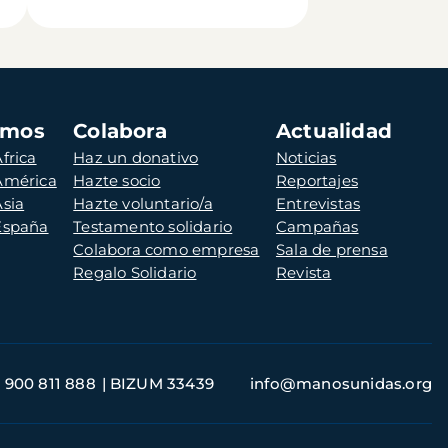
amos
Colabora
Actualidad
frica
Haz un donativo
Noticias
 América
Hazte socio
Reportajes
Asia
Hazte voluntario/a
Entrevistas
 España
Testamento solidario
Campañas
Colabora como empresa
Sala de prensa
Regalo Solidario
Revista
900 811 888
BIZUM 33439
info@manosunidas.org