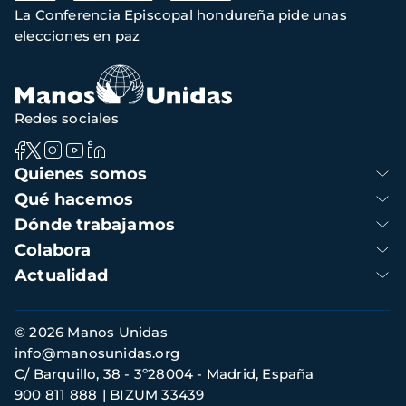
La Conferencia Episcopal hondureña pide unas
de
elecciones en paz
navegación
Redes sociales
Navegación
Quienes somos
principal
Qué hacemos
Dónde trabajamos
Colabora
Actualidad
Información
© 2026 Manos Unidas
de
info@manosunidas.org
contacto
C/ Barquillo, 38 - 3º28004 - Madrid, España
900 811 888
BIZUM 33439