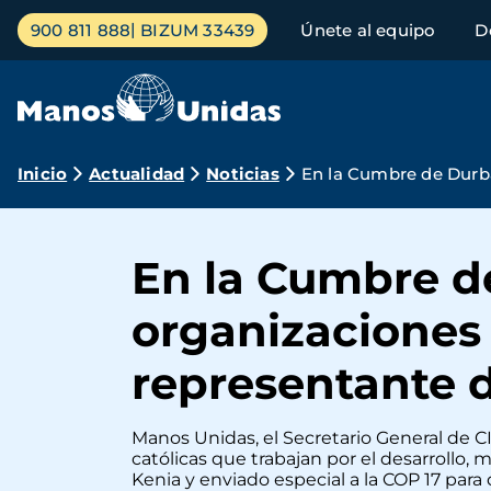
Pasar
Menú
900 811 888
BIZUM 33439
Únete al equipo
D
al
principal
contenido
principal
Ruta
Inicio
Actualidad
Noticias
En la Cumbre de Durba
de
navegación
En la Cumbre d
organizaciones
representante 
Manos Unidas, el Secretario General de C
católicas que trabajan por el desarrollo
Kenia y enviado especial a la COP 17 para