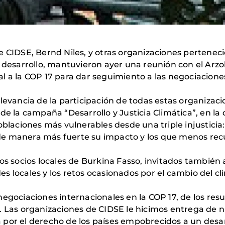
e CIDSE, Bernd Niles, y otras organizaciones pertenec
l desarrollo, mantuvieron ayer una reunión con el Arz
l a la COP 17 para dar seguimiento a las negociacione
elevancia de la participación de todas estas organizac
de la campaña “Desarrollo y Justicia Climática”, en la
oblaciones más vulnerables desde una triple injusticia
e manera más fuerte su impacto y los que menos recur
os socios locales de Burkina Fasso, invitados también 
s locales y los retos ocasionados por el cambio del c
negociaciones internacionales en la COP 17, de los re
o. Las organizaciones de CIDSE le hicimos entrega de
por el derecho de los países empobrecidos a un desarr