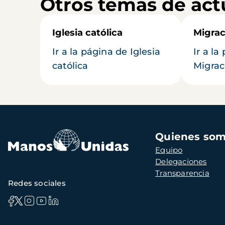
Otros temas de act
Iglesia católica
Migrac
Ir a la página de Iglesia
Ir a la
católica
Migrac
Navegación
Quienes so
principal
Equipo
Delegaciones
Transparencia
Redes sociales