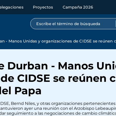
elegaciones
Proyectos
Campaña 2026
Búsqueda por texto completo
n - Manos Unidas y organizaciones de CIDSE se reúnen c
e Durban - Manos Uni
 de CIDSE se reúnen c
del Papa
IDSE, Bernd Niles, y otras organizaciones perteneciente
, mantuvieron ayer una reunión con el Arzobispo Lebeaupi
 dar seguimiento a las negociaciones de cambio climático