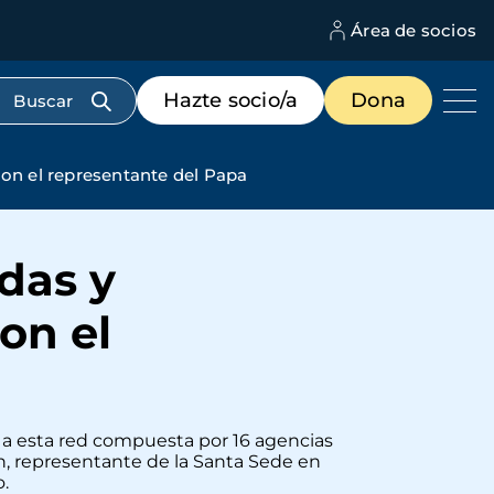
Área de socios
M
d
c
Menú
Hazte socio/a
Dona
d
de
us
destacados
cabecera
on el representante del Papa
das y
on el
s a esta red compuesta por 16 agencias
n, representante de la Santa Sede en
.