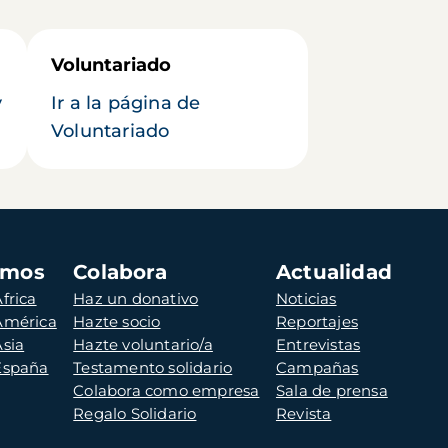
Voluntariado
y
Ir a la página de
Voluntariado
amos
Colabora
Actualidad
frica
Haz un donativo
Noticias
 América
Hazte socio
Reportajes
Asia
Hazte voluntario/a
Entrevistas
 España
Testamento solidario
Campañas
Colabora como empresa
Sala de prensa
Regalo Solidario
Revista