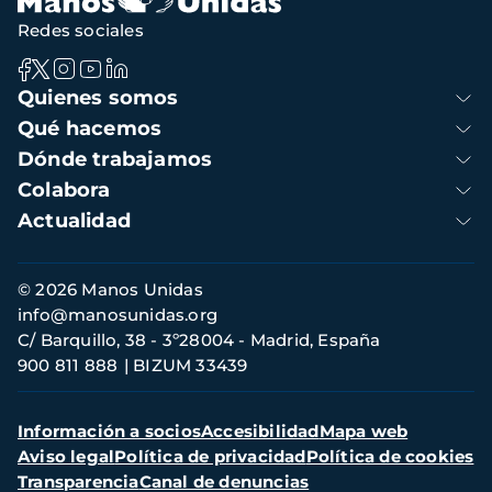
Redes sociales
Navegación
Quienes somos
principal
Qué hacemos
Dónde trabajamos
Colabora
Actualidad
Información
© 2026 Manos Unidas
de
info@manosunidas.org
contacto
C/ Barquillo, 38 - 3º28004 - Madrid, España
900 811 888
BIZUM 33439
Menú
Información a socios
Accesibilidad
Mapa web
secundario
Aviso legal
Política de privacidad
Política de cookies
Transparencia
Canal de denuncias