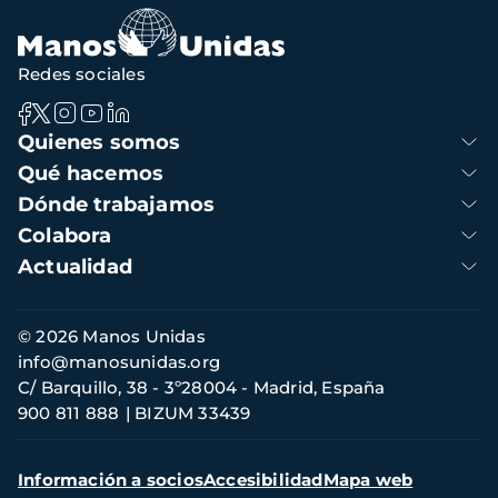
navegación
Redes sociales
Navegación
Quienes somos
principal
Qué hacemos
Dónde trabajamos
Colabora
Actualidad
Información
© 2026 Manos Unidas
de
info@manosunidas.org
contacto
C/ Barquillo, 38 - 3º28004 - Madrid, España
900 811 888
BIZUM 33439
Menú
Información a socios
Accesibilidad
Mapa web