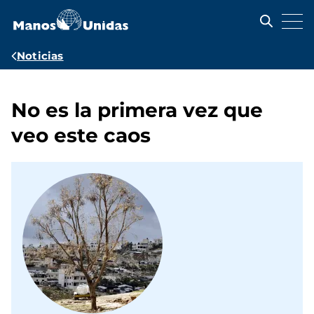
Pasar
al
contenido
principal
Ruta
Noticias
de
navegación
No es la primera vez que
veo este caos