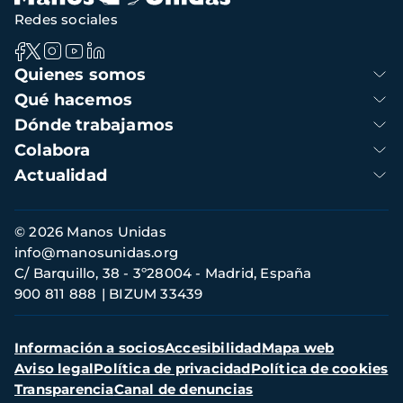
Redes sociales
Navegación
Quienes somos
principal
Qué hacemos
Dónde trabajamos
Colabora
Actualidad
Información
© 2026 Manos Unidas
de
info@manosunidas.org
contacto
C/ Barquillo, 38 - 3º28004 - Madrid, España
900 811 888
BIZUM 33439
Menú
Información a socios
Accesibilidad
Mapa web
secundario
Aviso legal
Política de privacidad
Política de cookies
Transparencia
Canal de denuncias