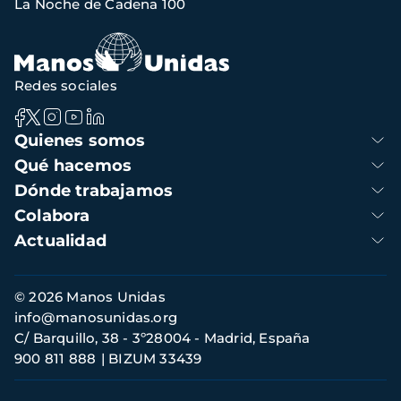
La Noche de Cadena 100
de
navegación
Redes sociales
Navegación
Quienes somos
principal
Qué hacemos
Dónde trabajamos
Colabora
Actualidad
Información
© 2026 Manos Unidas
de
info@manosunidas.org
contacto
C/ Barquillo, 38 - 3º28004 - Madrid, España
900 811 888
BIZUM 33439