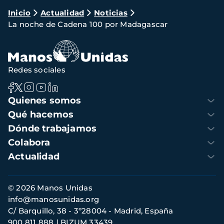
Ruta
Inicio
Actualidad
Noticias
La noche de Cadena 100 por Madagascar
de
navegación
Redes sociales
Navegación
Quienes somos
principal
Qué hacemos
Dónde trabajamos
Colabora
Actualidad
Información
© 2026 Manos Unidas
de
info@manosunidas.org
contacto
C/ Barquillo, 38 - 3º28004 - Madrid, España
900 811 888
BIZUM 33439