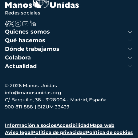
Redes sociales
Navegación
Quienes somos
principal
Qué hacemos
Dónde trabajamos
Colabora
Actualidad
Información
© 2026 Manos Unidas
de
info@manosunidas.org
contacto
C/ Barquillo, 38 - 3º28004 - Madrid, España
900 811 888
BIZUM 33439
Menú
Información a socios
Accesibilidad
Mapa web
secundario
Aviso legal
Política de privacidad
Política de cookies