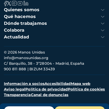
Navegación
Quienes somos
principal
Qué hacemos
Dónde trabajamos
Colabora
Actualidad
Información
© 2026 Manos Unidas
de
info@manosunidas.org
contacto
C/ Barquillo, 38 - 3º28004 - Madrid, España
900 811 888
BIZUM 33439
Menú
Información a socios
Accesibilidad
Mapa web
secundario
Aviso legal
Política de privacidad
Política de cookies
Transparencia
Canal de denuncias
Menú