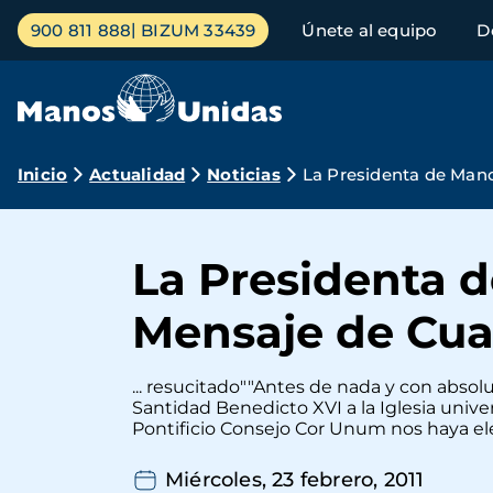
Pasar
Menú
900 811 888
BIZUM 33439
Únete al equipo
D
al
principal
contenido
principal
Ruta
Inicio
Actualidad
Noticias
La Presidenta de Man
de
navegación
La Presidenta 
Mensaje de Cua
... resucitado""Antes de nada y con absol
Santidad Benedicto XVI a la Iglesia unive
Pontificio Consejo Cor Unum nos haya el
Miércoles, 23 febrero, 2011