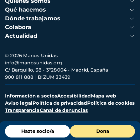
Quienes somos
principal
Qué hacemos
Dónde trabajamos
Colabora
Actualidad
Información
© 2026 Manos Unidas
de
info@manosunidas.org
contacto
C/ Barquillo, 38 - 3º28004 - Madrid, España
900 811 888
BIZUM 33439
Menú
Información a socios
Accesibilidad
Mapa web
secundario
Aviso legal
Política de privacidad
Política de cookies
Transparencia
Canal de denuncias
Menú
Hazte socio/a
Dona
de
destacados