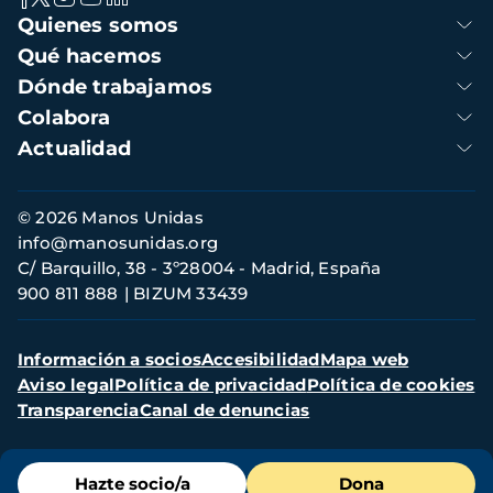
Navegación
Quienes somos
principal
Qué hacemos
Dónde trabajamos
Colabora
Actualidad
Información
© 2026 Manos Unidas
de
info@manosunidas.org
contacto
C/ Barquillo, 38 - 3º28004 - Madrid, España
900 811 888
BIZUM 33439
Menú
Información a socios
Accesibilidad
Mapa web
secundario
Aviso legal
Política de privacidad
Política de cookies
Transparencia
Canal de denuncias
Menú
Hazte socio/a
Dona