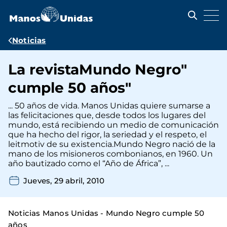
Pasar
al
contenido
principal
Ruta
Noticias
de
La revistaMundo Negro"
navegación
cumple 50 años"
... 50 años de vida. Manos Unidas quiere sumarse a
las felicitaciones que, desde todos los lugares del
mundo, está recibiendo un medio de comunicación
que ha hecho del rigor, la seriedad y el respeto, el
leitmotiv de su existencia.Mundo Negro nació de la
mano de los misioneros combonianos, en 1960. Un
año bautizado como el “Año de África”, ...
Jueves, 29 abril, 2010
Noticias Manos Unidas - Mundo Negro cumple 50
años