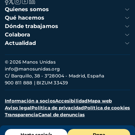
Navegación
Quienes somos
principal
Qué hacemos
Dónde trabajamos
Colabora
Actualidad
Información
© 2026 Manos Unidas
de
info@manosunidas.org
contacto
C/ Barquillo, 38 - 3º28004 - Madrid, España
900 811 888
BIZUM 33439
Menú
Información a socios
Accesibilidad
Mapa web
secundario
Aviso legal
Política de privacidad
Política de cookies
Transparencia
Canal de denuncias
Menú
Hazte socio/a
Dona