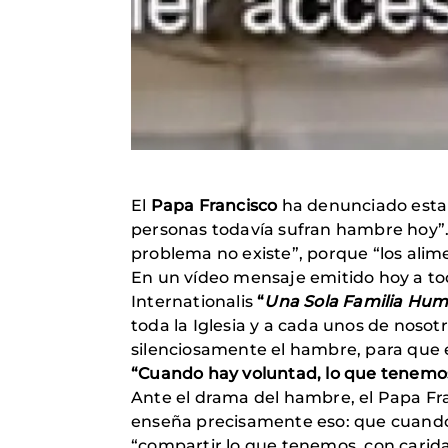
El
Papa Francisco
ha denunciado esta 
personas todavía sufran hambre hoy”. 
problema no existe”, porque “los alim
En un vídeo mensaje emitido hoy a to
Internationalis
“
Una Sola Familia Hum
toda la Iglesia y a cada unos de noso
silenciosamente el hambre, para que e
“Cuando hay voluntad, lo que tenemo
Ante el drama del hambre, el Papa Fran
enseña precisamente eso: que cuando h
“compartir lo que tenemos, con carida