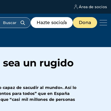
Área de socios
M
d
c
Menú
Hazte socio/a
Dona
d
de
us
destacados
cabecera
"
 sea un rugido
 capaz de sacudir al mundo». Así lo
entos para todos” que en España
 que “casi mil millones de personas