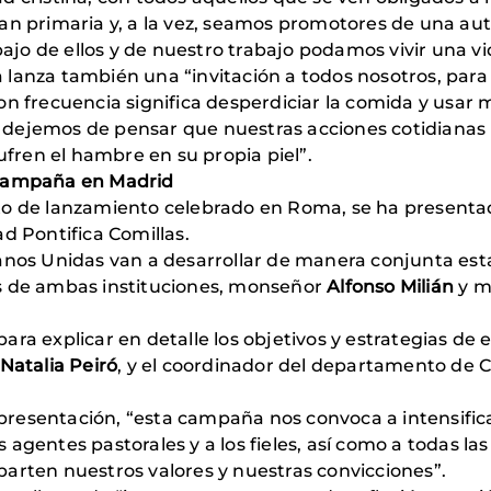
an primaria y, a la vez, seamos promotores de una aut
abajo de ellos y de nuestro trabajo podamos vivir una vi
 lanza también una “invitación a todos nosotros, par
n frecuencia significa desperdiciar la comida y usar m
dejemos de pensar que nuestras acciones cotidianas n
sufren el hambre en su propia piel”.
 campaña en Madrid
cto de lanzamiento celebrado en Roma, se ha present
d Pontifica Comillas.
Manos Unidas van a desarrollar de manera conjunta es
s de ambas instituciones, monseñor
Alfonso Milián
y m
, para explicar en detalle los objetivos y estrategias d
Natalia Peiró
, y el coordinador del departamento d
esentación, “esta campaña nos convoca a intensificar 
 agentes pastorales y a los fieles, así como a todas l
arten nuestros valores y nuestras convicciones”.