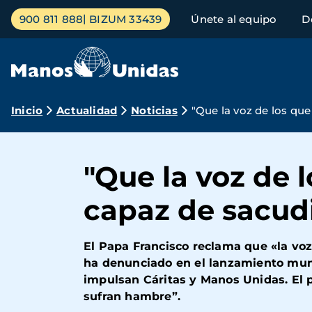
Pasar
Menú
900 811 888
BIZUM 33439
Únete al equipo
D
al
principal
contenido
principal
Ruta
Inicio
Actualidad
Noticias
"Que la voz de los qu
de
navegación
"Que la voz de 
capaz de sacud
El Papa Francisco reclama que «la voz
ha denunciado en el lanzamiento mun
impulsan Cáritas y Manos Unidas. El p
sufran hambre”.