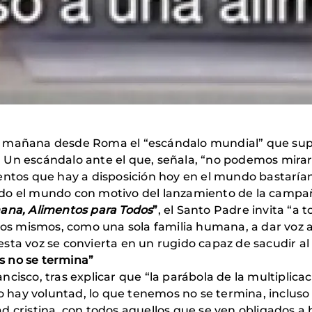
mañana desde Roma el “escándalo mundial” que supo
Un escándalo ante el que, señala, “no podemos mirar 
entos que hay a disposición hoy en el mundo bastarían
do el mundo con motivo del lanzamiento de la campañ
ana, Alimentos para Todos
”
, el Santo Padre invita “a 
tros mismos, como una sola familia humana, a dar voz 
sta voz se convierta en un rugido capaz de sacudir a
s no se termina”
cisco, tras explicar que “la parábola de la multiplicac
ay voluntad, lo que tenemos no se termina, incluso s
d cristina, con todos aquellos que se ven obligados a