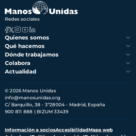
Redes sociales
Navegación
Quienes somos
principal
Qué hacemos
Dónde trabajamos
Colabora
Actualidad
Información
© 2026 Manos Unidas
de
info@manosunidas.org
contacto
C/ Barquillo, 38 - 3º28004 - Madrid, España
900 811 888
BIZUM 33439
Menú
Información a socios
Accesibilidad
Mapa web
secundario