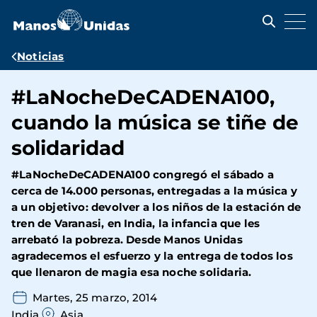
Pasar
al
contenido
principal
Ruta
Noticias
de
#LaNocheDeCADENA100,
navegación
cuando la música se tiñe de
solidaridad
#LaNocheDeCADENA100 congregó el sábado a
cerca de 14.000 personas, entregadas a la música y
a un objetivo: devolver a los niños de la estación de
tren de Varanasi, en India, la infancia que les
arrebató la pobreza. Desde Manos Unidas
agradecemos el esfuerzo y la entrega de todos los
que llenaron de magia esa noche solidaria.
Martes, 25 marzo, 2014
India
Asia