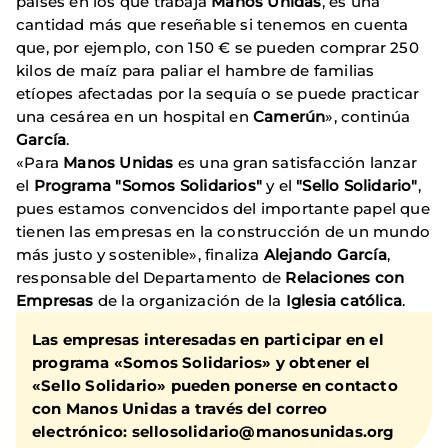
países en los que trabaja
Manos Unidas
, es una
cantidad más que reseñable si tenemos en cuenta
que, por ejemplo, con 150 € se pueden comprar 250
kilos de maíz para paliar el hambre de familias
etíopes afectadas por la sequía o se puede practicar
una cesárea en un hospital en
Camerún
», continúa
García
.
«Para
Manos Unidas
es una gran satisfacción lanzar
el
Programa "Somos Solidarios"
y el
"Sello Solidario"
,
pues estamos convencidos del importante papel que
tienen las empresas en la construcción de un mundo
más justo y sostenible», finaliza
Alejando García
,
responsable del Departamento de
Relaciones con
Empresas
de la organización de la
Iglesia católica
.
Las empresas interesadas en participar en el
programa «Somos Solidarios» y obtener el
«Sello Solidario» pueden ponerse en contacto
con Manos Unidas a través del correo
electrónico: sellosolidario@manosunidas.org