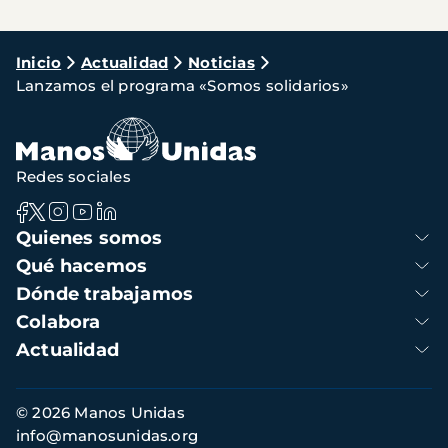
Ruta
Inicio
Actualidad
Noticias
Lanzamos el programa «Somos solidarios»
de
navegación
Redes sociales
Navegación
Quienes somos
principal
Qué hacemos
Dónde trabajamos
Colabora
Actualidad
Información
© 2026 Manos Unidas
de
info@manosunidas.org