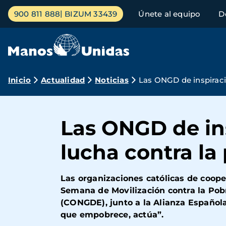
Pasar
Menú
900 811 888
BIZUM 33439
Únete al equipo
D
al
principal
contenido
principal
Ruta
Inicio
Actualidad
Noticias
Las ONGD de inspiraci
de
navegación
Las ONGD de ins
lucha contra la
Las organizaciones católicas de coope
Semana de Movilización contra la Pob
(CONGDE), junto a la Alianza Española
que empobrece, actúa”.