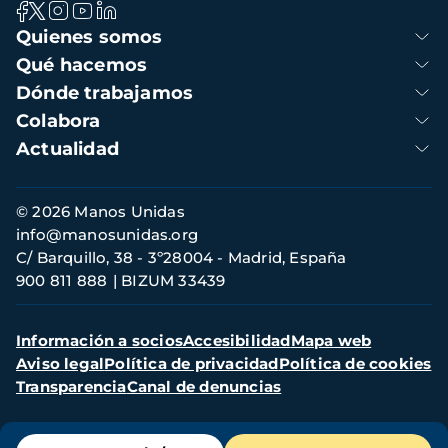
Navegación
Quienes somos
principal
Qué hacemos
Dónde trabajamos
Colabora
Actualidad
Información
© 2026 Manos Unidas
de
info@manosunidas.org
contacto
C/ Barquillo, 38 - 3º28004 - Madrid, España
900 811 888
BIZUM 33439
Menú
Información a socios
Accesibilidad
Mapa web
secundario
Aviso legal
Política de privacidad
Política de cookies
Transparencia
Canal de denuncias
Menú