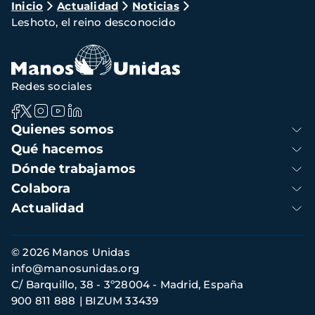
Ruta
Inicio
Actualidad
Noticias
Leshoto, el reino desconocido
de
navegación
Redes sociales
Navegación
Quienes somos
principal
Qué hacemos
Dónde trabajamos
Colabora
Actualidad
Información
© 2026 Manos Unidas
de
info@manosunidas.org
contacto
C/ Barquillo, 38 - 3º28004 - Madrid, España
900 811 888
BIZUM 33439