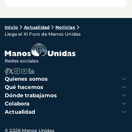
Ruta
Inicio
Actualidad
Noticias
Llega el XI Foro de Manos Unidas
de
navegación
Redes sociales
Navegación
Quienes somos
principal
Qué hacemos
Dónde trabajamos
Colabora
Actualidad
Información
© 2026 Manos Unidas