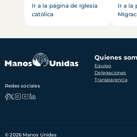
Ir a la página de Iglesia
Ir a la
católica
Migrac
Navegación
Quienes so
principal
Equipo
Delegaciones
Transparencia
Redes sociales
Información
© 2026 Manos Unidas
de