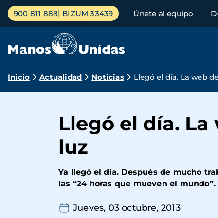
Pasar
Menú
900 811 888
BIZUM 33439
Únete al equipo
D
al
principal
contenido
principal
Ruta
Inicio
Actualidad
Noticias
Llegó el día. La web 
de
navegación
Llegó el día. L
luz
Ya llegó el día. Después de mucho trab
las “24 horas que mueven el mundo”. Y 
Jueves, 03 octubre, 2013