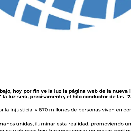
ajo, hoy por fin ve la luz la página web de la nueva 
la luz será, precisamente, el hilo conductor de las “2
la injusticia, y 870 millones de personas viven en c
anos unidas, iluminar esta realidad, promoviendo una
gina web nace hoy, haremos crecer un mayor sentim