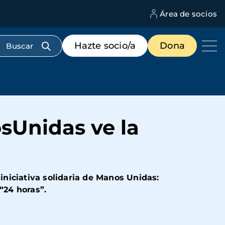
Área de socios
M
d
c
Menú
Hazte socio/a
Dona
d
de
us
destacados
cabecera
sUnidas ve la
 iniciativa solidaria de Manos Unidas:
“24 horas”.