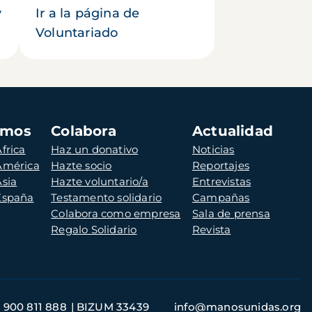
y
Ir a la página de
Voluntariado
amos
Colabora
Actualidad
frica
Haz un donativo
Noticias
 América
Hazte socio
Reportajes
Asia
Hazte voluntario/a
Entrevistas
 España
Testamento solidario
Campañas
Colabora como empresa
Sala de prensa
Regalo Solidario
Revista
900 811 888
BIZUM 33439
info@manosunidas.org