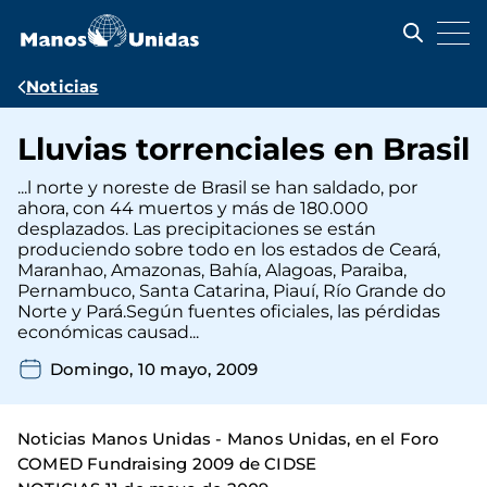
Pasar
al
contenido
principal
Ruta
Noticias
de
Lluvias torrenciales en Brasil
navegación
...l norte y noreste de Brasil se han saldado, por
ahora, con 44 muertos y más de 180.000
desplazados. Las precipitaciones se están
produciendo sobre todo en los estados de Ceará,
Maranhao, Amazonas, Bahía, Alagoas, Paraiba,
Pernambuco, Santa Catarina, Piauí, Río Grande do
Norte y Pará.Según fuentes oficiales, las pérdidas
económicas causad...
Domingo, 10 mayo, 2009
Noticias Manos Unidas - Manos Unidas, en el Foro
COMED Fundraising 2009 de CIDSE