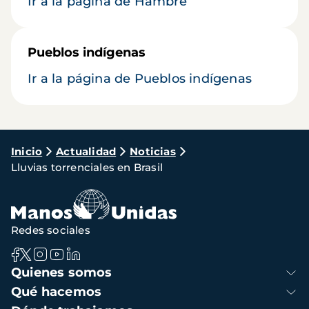
Ir a la página de Hambre
Pueblos indígenas
Ir a la página de Pueblos indígenas
Ruta
Inicio
Actualidad
Noticias
Lluvias torrenciales en Brasil
de
navegación
Redes sociales
Navegación
Quienes somos
principal
Qué hacemos