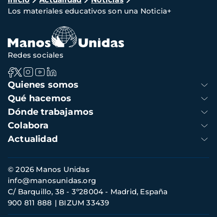
Ruta
Los materiales educativos son una Noticia+
de
navegación
Redes sociales
Navegación
Quienes somos
principal
Qué hacemos
Dónde trabajamos
Colabora
Actualidad
Información
© 2026 Manos Unidas
de
info@manosunidas.org
contacto
C/ Barquillo, 38 - 3º28004 - Madrid, España
900 811 888
BIZUM 33439