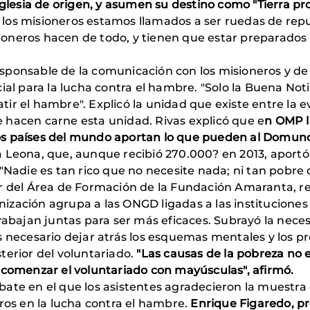
 Iglesia de origen, y asumen su destino como "Tierra p
los misioneros estamos llamados a ser ruedas de rep
isioneros hacen de todo, y tienen que estar preparados
esponsable de la comunicación con los misioneros y de 
ial para la lucha contra el hambre. "Solo la Buena Not
r el hambre". Explicó la unidad que existe entre la ev
 hacen carne esta unidad. Rivas explicó que e
n OMP l
s los países del mundo aportan lo que pueden al Domu
Leona, que, aunque recibió 270.000? en 2013, aportó 
 "Nadie es tan rico que no necesite nada; ni tan pobre
or del Área de Formación de la Fundación Amaranta, 
ización agrupa a las ONGD ligadas a las instituciones c
rabajan juntas para ser más eficaces. Subrayó la nece
 necesario dejar atrás los esquemas mentales y los pre
terior del voluntariado.
"Las causas de la pobreza no 
 comenzar el voluntariado con mayúsculas", afirmó.
ate en el que los asistentes agradecieron la muestra d
eros en la lucha contra el hambre.
Enrique Figaredo, p