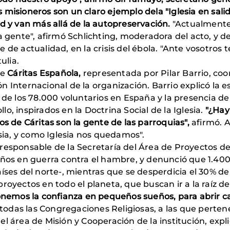
los misioneros son un claro ejemplo dela "Iglesia en sal
d y van más allá de la autopreservación.
"Actualmente
ente", afirmó Schlichting, moderadora del acto, y den
 de actualidad, en la crisis del ébola. "Ante vosotros t
ulia.
ue
Cáritas Española,
representada por Pilar Barrio, co
 Internacional de la organización. Barrio explicó la es
 de los 78.000 voluntarios en España y la presencia de 
o, inspirados en la Doctrina Social de la Iglesia.
"¿Hay
os de Cáritas son la gente de las parroquias",
afirmó. A
esia, y como Iglesia nos quedamos".
 responsable de la Secretaría del Área de Proyectos d
 años en guerra contra el hambre, y denunció que 1.4
íses del norte-, mientras que se desperdicia el 30% de
royectos en todo el planeta, que buscan ir a la raíz de
nemos la confianza en pequeños sueños, para abrir ca
odas las Congregaciones Religiosas, a las que perten
l área de Misión y Cooperación de la institución, exp