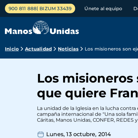
Pasar
Menú
900 811 888
BIZUM 33439
Únete al equipo
D
al
principal
contenido
principal
Ruta
Inicio
Actualidad
Noticias
Los misioneros son eje
de
navegación
Los misioneros 
que quiere Fran
La unidad de la Iglesia en la lucha contra
campaña internacional de "Una sola famili
Cáritas, Manos Unidas, CONFER, REDES y
Lunes, 13 octubre, 2014