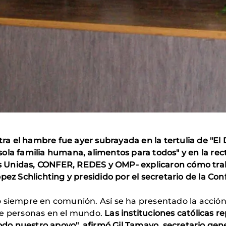
ntra el hambre fue ayer subrayada en la tertulia de "E
ola familia humana, alimentos para todos" y en la rec
nos Unidas, CONFER, REDES y OMP- explicaron cómo tra
pez Schlichting y presidido por el secretario de la Co
siempre en comunión. Así se ha presentado la acción de
de personas en el mundo.
Las instituciones católicas r
todo nuestro apoyo", afirmó Gil Tamayo, secretario gene