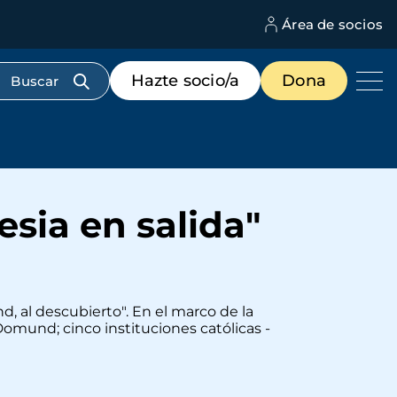
Área de socios
M
d
c
Menú
Hazte socio/a
Dona
d
de
us
destacados
cabecera
esia en salida"
d, al descubierto". En el marco de la
Domund; cinco instituciones católicas -