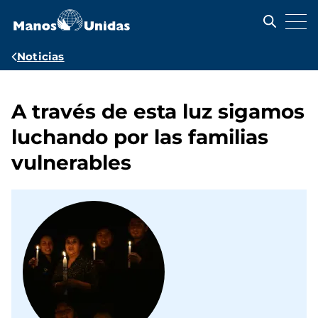
Pasar
al
contenido
principal
Ruta
Noticias
de
navegación
A través de esta luz sigamos
luchando por las familias
vulnerables