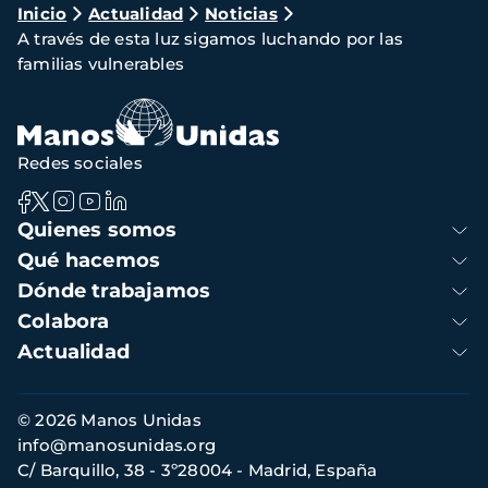
Ruta
Inicio
Actualidad
Noticias
A través de esta luz sigamos luchando por las
de
familias vulnerables
navegación
Redes sociales
Navegación
Quienes somos
principal
Qué hacemos
Dónde trabajamos
Colabora
Actualidad
Información
© 2026 Manos Unidas
de
info@manosunidas.org
contacto
C/ Barquillo, 38 - 3º28004 - Madrid, España