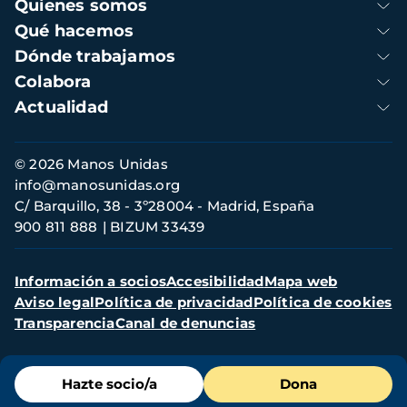
Navegación
Quienes somos
principal
Qué hacemos
Dónde trabajamos
Colabora
Actualidad
Información
© 2026 Manos Unidas
de
info@manosunidas.org
contacto
C/ Barquillo, 38 - 3º28004 - Madrid, España
900 811 888
BIZUM 33439
Menú
Información a socios
Accesibilidad
Mapa web
secundario
Aviso legal
Política de privacidad
Política de cookies
Transparencia
Canal de denuncias
Menú
Hazte socio/a
Dona
de