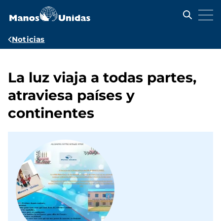
Pasar
al
contenido
principal
Ruta
Noticias
de
navegación
La luz viaja a todas partes,
atraviesa países y
continentes