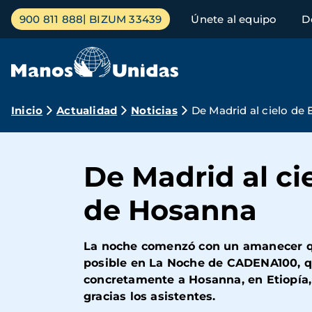
Pasar
Menú
900 811 888
BIZUM 33439
Únete al equipo
D
al
principal
contenido
principal
Ruta
Inicio
Actualidad
Noticias
De Madrid al cielo de 
de
navegación
De Madrid al ci
de Hosanna
La noche comenzó con un amanecer qu
posible en La Noche de CADENA100, qu
concretamente a Hosanna, en Etiopía,
gracias los asistentes.