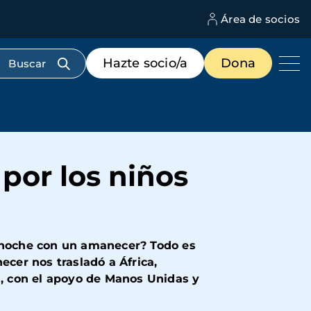
Área de socios
M
d
c
Menú
Hazte socio/a
Dona
d
de
us
destacados
cabecera
 por los niños
 noche con un amanecer? Todo es
cer nos trasladó a África,
, con el apoyo de Manos Unidas y