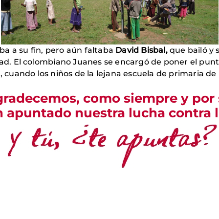
a a su fin, pero aún faltaba
David Bisbal,
que bailó y 
dad. El colombiano Juanes se encargó de poner el punto
uando los niños de la lejana escuela de primaria de 
agradecemos
, como siempre y por
n apuntado nuestra lucha contra 