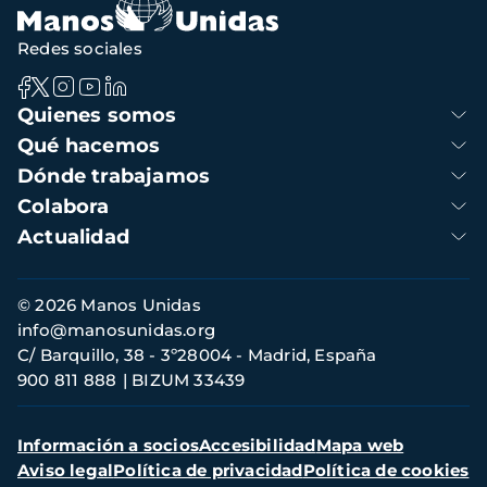
navegación
Redes sociales
Navegación
Quienes somos
principal
Qué hacemos
Dónde trabajamos
Colabora
Actualidad
Información
© 2026 Manos Unidas
de
info@manosunidas.org
contacto
C/ Barquillo, 38 - 3º28004 - Madrid, España
900 811 888
BIZUM 33439
Menú
Información a socios
Accesibilidad
Mapa web
secundario
Aviso legal
Política de privacidad
Política de cookies