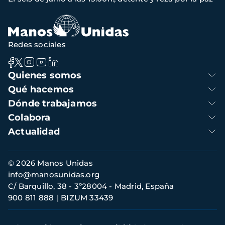
de
navegación
Redes sociales
Navegación
Quienes somos
principal
Qué hacemos
Dónde trabajamos
Colabora
Actualidad
Información
© 2026 Manos Unidas
de
info@manosunidas.org
contacto
C/ Barquillo, 38 - 3º28004 - Madrid, España
900 811 888
BIZUM 33439