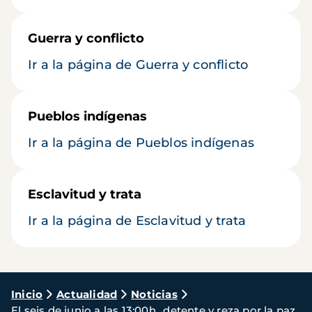
Guerra y conflicto
Ir a la página de Guerra y conflicto
Pueblos indígenas
Ir a la página de Pueblos indígenas
Esclavitud y trata
Ir a la página de Esclavitud y trata
Ruta
Inicio
Actualidad
Noticias
El seis de junio a las 13:00h., detente y reza por la paz