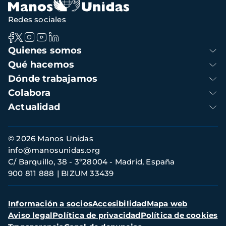
Redes sociales
Navegación
Quienes somos
principal
Qué hacemos
Dónde trabajamos
Colabora
Actualidad
Información
© 2026 Manos Unidas
de
info@manosunidas.org
contacto
C/ Barquillo, 38 - 3º28004 - Madrid, España
900 811 888
BIZUM 33439
Menú
Información a socios
Accesibilidad
Mapa web
secundario
Aviso legal
Política de privacidad
Política de cookies