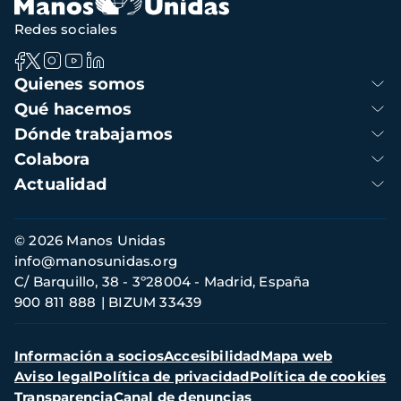
Redes sociales
Navegación
Quienes somos
principal
Qué hacemos
Dónde trabajamos
Colabora
Actualidad
Información
© 2026 Manos Unidas
de
info@manosunidas.org
contacto
C/ Barquillo, 38 - 3º28004 - Madrid, España
900 811 888
BIZUM 33439
Menú
Información a socios
Accesibilidad
Mapa web
secundario
Aviso legal
Política de privacidad
Política de cookies
Transparencia
Canal de denuncias