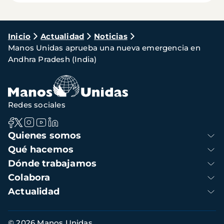
Ruta
Inicio
Actualidad
Noticias
Manos Unidas aprueba una nueva emergencia en
de
Andhra Pradesh (India)
navegación
Redes sociales
Navegación
Quienes somos
principal
Qué hacemos
Dónde trabajamos
Colabora
Actualidad
Información
© 2026 Manos Unidas