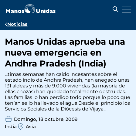
Pasar
al
contenido
principal
Ruta
Noticias
de
Manos Unidas aprueba una
navegación
nueva emergencia en
Andhra Pradesh (India)
...timas semanas han caído incesantes sobre el
estado indio de Andhra Pradesh, han anegado unas
131 aldeas y más de 9.000 viviendas (la mayoría de
ellas chozas) han quedado totalmente destruidas.
Las familias lo han perdido todo porque lo poco que
tenían se lo ha llevado el agua.Desde el principio los
Servicios Sociales de la Diócesis de Vijaya...
Domingo, 18 octubre, 2009
India
Asia