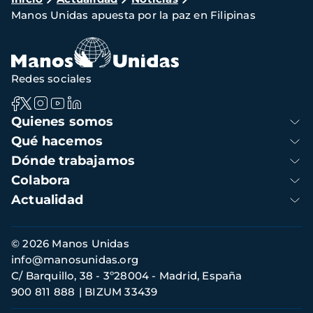
Ruta
Manos Unidas apuesta por la paz en Filipinas
de
navegación
Redes sociales
Navegación
Quienes somos
principal
Qué hacemos
Dónde trabajamos
Colabora
Actualidad
Información
© 2026 Manos Unidas
de
info@manosunidas.org
contacto
C/ Barquillo, 38 - 3º28004 - Madrid, España
900 811 888
BIZUM 33439