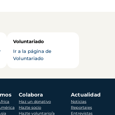
Voluntariado
y
Ir a la página de
Voluntariado
amos
Colabora
Actualidad
frica
Haz un donativo
Noticias
 América
Hazte socio
Reportajes
Asia
Hazte voluntario/a
Entrevistas