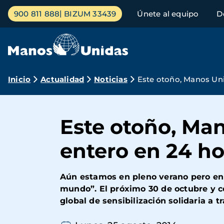
Pasar
Menú
900 811 888
BIZUM 33439
Únete al equipo
D
al
principal
contenido
principal
Ruta
Inicio
Actualidad
Noticias
Este otoño, Manos Un
de
navegación
Este otoño, Ma
entero en 24 h
Aún estamos en pleno verano pero en 
mundo”. El próximo 30 de octubre y co
global de sensibilización solidaria a t