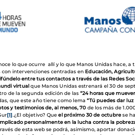
noce lo que ocurre allí y lo que Manos Unidas hace, a 
s con intervenciones centradas en
Educación, Agricult
fúndelo entre tus contactos a través de las Redes Soci
undi virtual
que Manos Unidas estrenará el 30 de sep
tro de la segunda edición de las
“24 horas que mueve
as, que este año tiene como lema
“Tú puedes dar luz
otos y testimonios de, al menos, 70
de los más de 1.0
Sur
[1]
.¿El objetivo? Que
el próximo
30 de octubre
se ha
implicado personalmente en la lucha contra la pobrez
través de esta web se podrá, asimismo, aportar donac