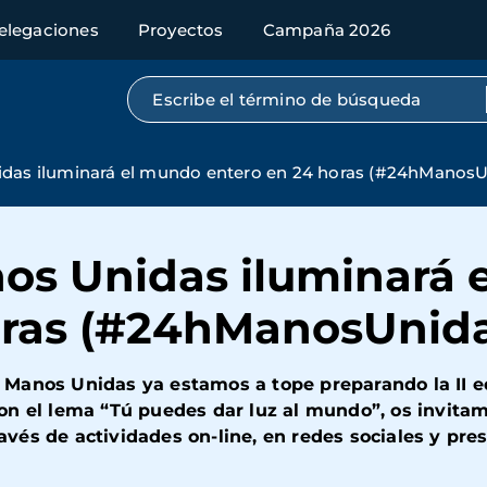
elegaciones
Proyectos
Campaña 2026
Búsqueda por texto completo
idas iluminará el mundo entero en 24 horas (#24hManosU
nos Unidas iluminará
oras (#24hManosUnid
Manos Unidas ya estamos a tope preparando la II e
n el lema “Tú puedes dar luz al mundo”, os invitamo
ravés de actividades on-line, en redes sociales y pre