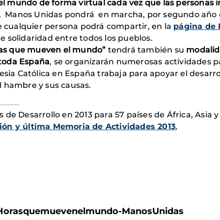
l mundo de forma virtual cada vez que las personas i
re, Manos Unidas pondrá en marcha, por segundo año c
 cualquier persona podrá compartir, en la
página de 
 solidaridad entre todos los pueblos.
as que mueven el mundo”
tendrá también su
modalid
 toda España
, se organizarán numerosas actividades pa
esia Católica en España trabaja para apoyar el desarro
l hambre y sus causas.
de Desarrollo en 2013 para 57 países de África, Asia 
ión y última Memoria de Actividades 2013
,
24Horasquemuevenelmundo-ManosUnidas