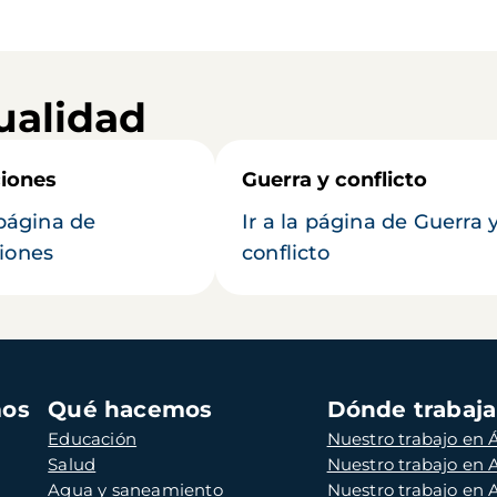
ualidad
iones
Guerra y conflicto
 página de
Ir a la página de Guerra 
iones
conflicto
mos
Qué hacemos
Dónde trabaj
Educación
Nuestro trabajo en Á
Salud
Nuestro trabajo en
Agua y saneamiento
Nuestro trabajo en 