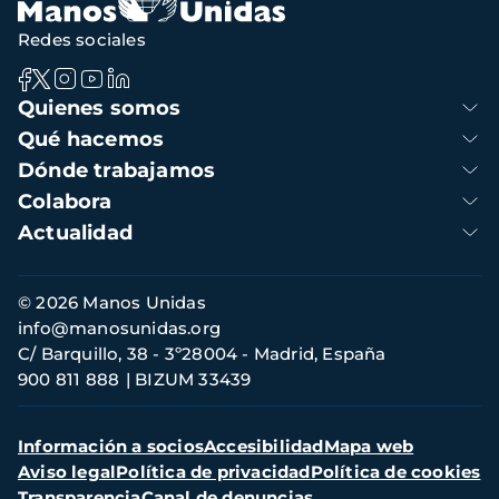
Redes sociales
Navegación
Quienes somos
principal
Qué hacemos
Dónde trabajamos
Colabora
Actualidad
Información
© 2026 Manos Unidas
de
info@manosunidas.org
contacto
C/ Barquillo, 38 - 3º28004 - Madrid, España
900 811 888
BIZUM 33439
Menú
Información a socios
Accesibilidad
Mapa web
secundario
Aviso legal
Política de privacidad
Política de cookies
Transparencia
Canal de denuncias