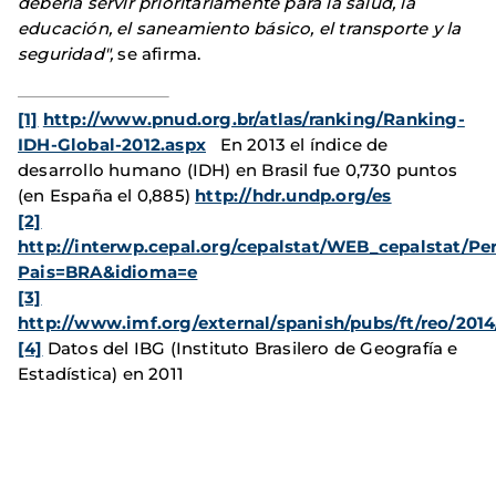
debería servir prioritariamente para la salud, la
educación, el saneamiento básico, el transporte y la
seguridad",
se afirma.
[1]
http://www.pnud.org.br/atlas/ranking/Ranking-
IDH-Global-2012.aspx
En 2013 el índice de
desarrollo humano (IDH) en Brasil fue 0,730 puntos
(en España el 0,885)
http://hdr.undp.org/es
[2]
http://interwp.cepal.org/cepalstat/WEB_cepalstat/Per
Pais=BRA&idioma=e
[3]
http://www.imf.org/external/spanish/pubs/ft/reo/20
[4]
Datos del IBG (Instituto Brasilero de Geografía e
Estadística) en 2011