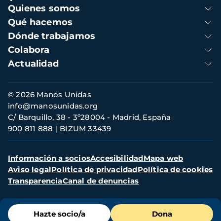
Navegación
Quienes somos
principal
Qué hacemos
Dónde trabajamos
Colabora
Actualidad
Información
© 2026 Manos Unidas
de
info@manosunidas.org
contacto
C/ Barquillo, 38 - 3º28004 - Madrid, España
900 811 888
BIZUM 33439
Menú
Información a socios
Accesibilidad
Mapa web
secundario
Aviso legal
Política de privacidad
Política de cookies
Transparencia
Canal de denuncias
Menú
Hazte socio/a
Dona
de