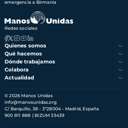
emergencia a Birmania
navegación
Redes sociales
Navegación
Quienes somos
principal
Qué hacemos
Dónde trabajamos
Colabora
Actualidad
Información
© 2026 Manos Unidas
de
info@manosunidas.org
contacto
C/ Barquillo, 38 - 3º28004 - Madrid, España
900 811 888
BIZUM 33439